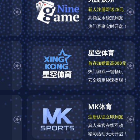
高速、安全与多样化的观赛
景
口就确立了“科技驱动体育创新”的发展方向，融合赛事直
打造兼具专业性与沉浸感的体育平台。 我们希望通过技术
口-乐鱼(中国)等体育内容更便捷、更智能地触达全球用