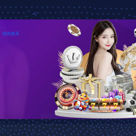
App下载
关于我们
体育资讯
口
APP与网页版入口｜畅享全球
全面覆盖足球、篮球、电竞等项目的赛事资讯与数据
比赛，聚焦热门体育内容， 助您轻松获取赛事动态
手机App
网页版