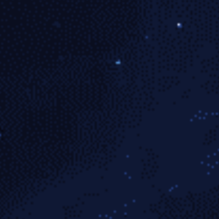
提供详尽的赛事动态、球员数据、进球时间轴与
节。
战术分析频道
由专业编辑团队策划战术复盘、阵容解构与关键