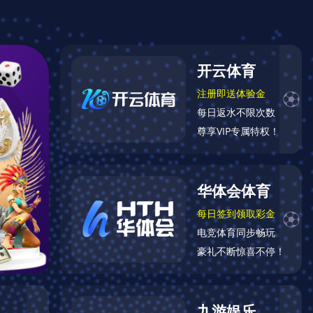
注册入口
体育赛事与数据服务
内容， 支持
APP下载
与
网页使用
，每
，掌握比赛节奏。