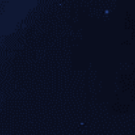
PC、APP、移动 H5，无论你在何处，赛事内容触手可及。