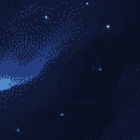
用户社区与弹幕互动
构建赛事评论区与实时弹幕系统，让用户可边看